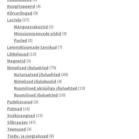
toodet
4
Koogitopperid
4
9
toodet
Kõrvarõngad
9
37
toodet
Lastele
37
toodet
3
Mänguasjakastid
3
toodet
9
Minisünnipäevade sildid
9
8
toodet
Pusled
8
toodet
7
Lemmikloomade tarvikud
7
10
toodet
Lõikelauad
10
3
toodet
Magnetid
3
toodet
79
Nimelised jõuluehted
79
toodet
49
Naturaalsed jõuluehted
49
4
toodet
Nimelised jõulukuulid
4
toodet
10
Ruumilised akrüüliga jõuluehted
10
16
toodet
Ruumilised jõuluehted
16
3
toodet
Pudeliavajad
3
16
toodet
Pulmad
16
toodet
15
Snäkivaagnad
15
47
toodet
Sõbrapäev
47
3
toodet
Teenused
3
toodet
8
Toidu- ja joogialused
8