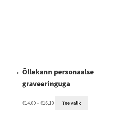
Õllekann personaalse
graveeringuga
Price
This
€
14,00
–
€
16,10
Tee valik
range:
product
€14,00
has
through
multiple
€16,10
variants.
The