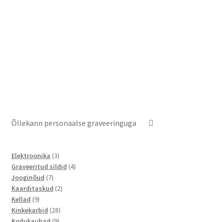
Õllekann personaalse graveeringuga
3
Elektroonika
3
toodet
4
Graveeritud sildid
4
7
toodet
Jooginõud
7
toodet
2
Kaarditaskud
2
9
toodet
Kellad
9
toodet
28
Kinkekarbid
28
9
toodet
Kodukaubad
9