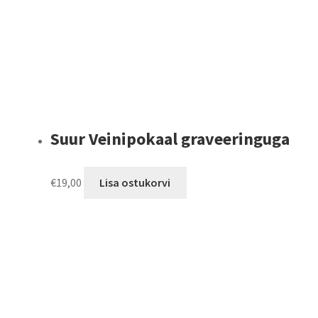
product
page
Suur Veinipokaal graveeringuga
€
19,00
Lisa ostukorvi