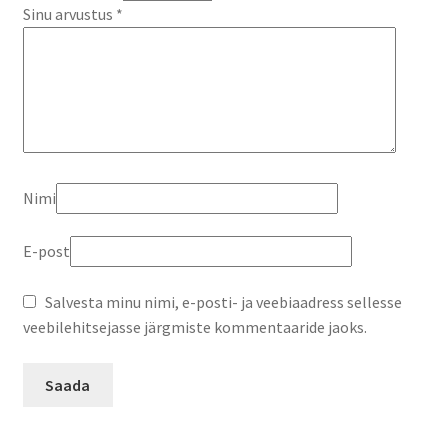
Sinu arvustus
*
Nimi
E-post
Salvesta minu nimi, e-posti- ja veebiaadress sellesse
veebilehitsejasse järgmiste kommentaaride jaoks.