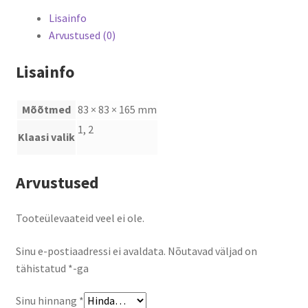
Lisainfo
Arvustused (0)
Lisainfo
Mõõtmed
83 × 83 × 165 mm
1, 2
Klaasi valik
Arvustused
Tooteülevaateid veel ei ole.
Sinu e-postiaadressi ei avaldata.
Nõutavad väljad on
tähistatud
*
-ga
Sinu hinnang
*