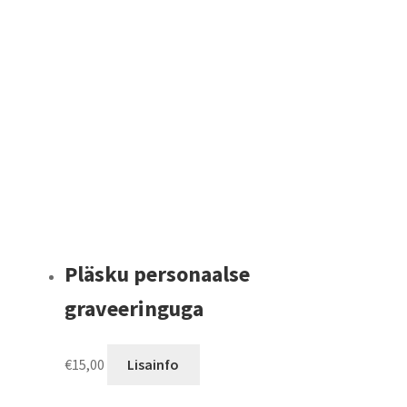
options
may
be
chosen
on
the
product
page
Pläsku personaalse
graveeringuga
€
15,00
Lisainfo