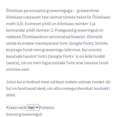
Õlleklaas personaalse graveeringuga – graveeritme
õlleklaasi vastavalt teie valitud nimele/tekstile. Õlleklaasi
maht 0,5l. Esimesel pildil on õlleklaas number 1 ja
kolmandal pildil number 2. Praegused graveeringud on
näidised. Õlleklaasid on valmistatud
klaasist
. Võimalik
valida ka endale meelepärane font:
Google Fonts
. Selleks
kirjutage fondi nimi graveeringu lahtrisse. Kui soovite
kasutada tasulist fonti (Google Fonts´is on kõik fondid
tasuta), siis on meil õigus esitada Teile arve tasulise fondi
ostmise eest.
Juhul kui ei leidnud meie valikust endale sobivat toodet või
Sul on huvitavaid ideid, siis võta meiega ühendust
kontakti
lehel
.
Klaasi valik
Puhasta
Soovin graveeringut: