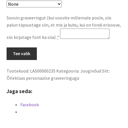
Soovin graveeringut (kui soovite mõlemale poole, siis
palun täpsustage siin, et mis ja kuhu, kui on fondi erisoove,
siis kirjutage font ka siia):
*
Õlleklaas
Tee valik
personaalse
graveeringuga
Tootekood:
LAS00000235
Kategooria:
Jooginõud
Silt:
kogus
Õlleklaas personaalse graveeringuga
Jaga seda:
Facebook