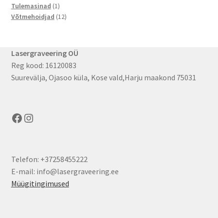
1
toodet
Tulemasinad
1
toode
12
Võtmehoidjad
12
toodet
Lasergraveering OÜ
Reg kood: 16120083
Suurevälja, Ojasoo küla, Kose vald,Harju maakond 75031
Facebook
Instagram
Telefon: +37258455222
E-mail: info@lasergraveering.ee
Müügitingimused