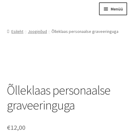
Liigu
Liigu
Menüü
navigeerimisele
sisu
juurde
Esileht
Esileht
Jooginõud
Õlleklaas personaalse graveeringuga
Otsing
Tooted
Kontakt
Meist
Graveerimine
Õlleklaas personaalse
Instagram
graveeringuga
Minu konto
Ostukorv
Kassa
€
12,00